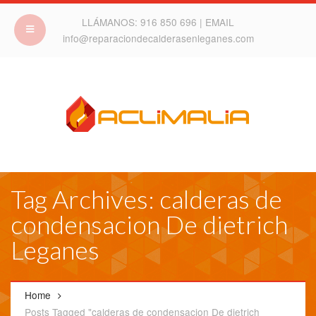
LLÁMANOS:
916 850 696
| EMAIL
info@reparaciondecalderasenleganes.com
Tag Archives: calderas de
condensacion De dietrich
Leganes
Home
Posts Tagged "calderas de condensacion De dietrich