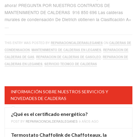
ahora! PREGUNTA POR NUESTROS CONTRATOS DE
MANTENIMIENTO DE CALDERAS 916 850 696 Las calderas
murales de condensación De Dietrich obtienen la Clasificación A+
…
THIS ENTRY WAS POSTED BY
REPARACIONCALDERASLEGANES
ON
CALDERAS DE
CONDENSACION
,
MANTENIMIENTO DE CALDERAS EN LEGANES
,
REPARACION DE
CALDERAS DE GAS
,
REPARACION DE CALDERAS DE GASOLEO
,
REPARACION DE
CALDERAS EN LEGANES
,
SERVICIO TECNICO DE CALDERAS
INFORMACIÓN SOBRE NUESTROS SERVICIOS Y
NOVEDADES DE CALDERAS
¿Qué es el certificado energético?
POST BY
REPARACIONCALDERASLEGANES
9 AÑOS AGO
Termostato Chaffolink de Chaffoteaux, la