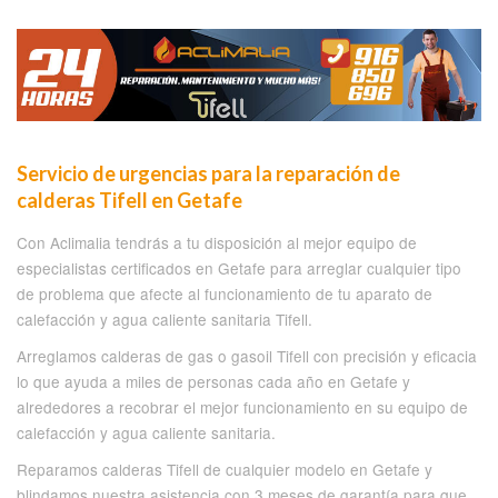
Servicio de urgencias para la reparación de
calderas Tifell en Getafe
Con Aclimalia tendrás a tu disposición al mejor equipo de
especialistas certificados en Getafe para arreglar cualquier tipo
de problema que afecte al funcionamiento de tu aparato de
calefacción y agua caliente sanitaria Tifell.
Arreglamos calderas de gas o gasoil Tifell con precisión y eficacia
lo que ayuda a miles de personas cada año en Getafe y
alrededores a recobrar el mejor funcionamiento en su equipo de
calefacción y agua caliente sanitaria.
Reparamos calderas Tifell de cualquier modelo en Getafe y
blindamos nuestra asistencia con 3 meses de garantía para que