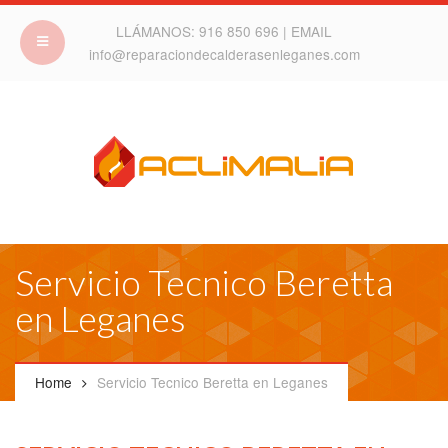
LLÁMANOS:
916 850 696
| EMAIL
info@reparaciondecalderasenleganes.com
Servicio Tecnico Beretta
en Leganes
Home
Servicio Tecnico Beretta en Leganes