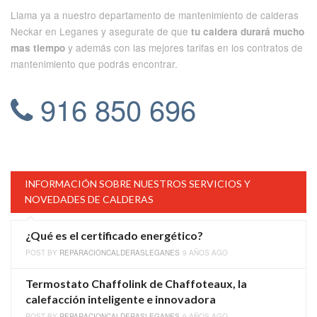
Llama ya a nuestro departamento de mantenimiento de calderas
Neckar en Leganes y asegurate de que
tu caldera durará mucho
y además con las mejores tarifas en los contratos de
mas tiempo
mantenimiento que podrás encontrar.
916 850 696
INFORMACIÓN SOBRE NUESTROS SERVICIOS Y
NOVEDADES DE CALDERAS
¿Qué es el certificado energético?
POST BY
REPARACIONCALDERASLEGANES
9 AÑOS AGO
Termostato Chaffolink de Chaffoteaux, la
calefacción inteligente e innovadora
POST BY
REPARACIONCALDERASLEGANES
9 AÑOS AGO