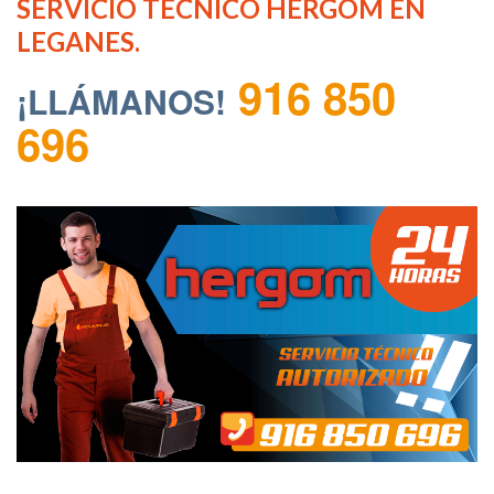
SERVICIO TECNICO HERGOM EN
LEGANES.
916 850
¡LLÁMANOS!
696