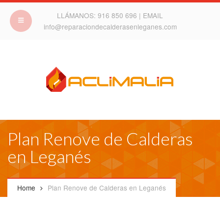
LLÁMANOS:
916 850 696
| EMAIL
info@reparaciondecalderasenleganes.com
Plan Renove de Calderas
en Leganés
Home
Plan Renove de Calderas en Leganés