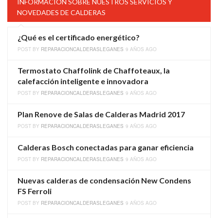
INFORMACIÓN SOBRE NUESTROS SERVICIOS Y
NOVEDADES DE CALDERAS
¿Qué es el certificado energético?
POST BY
REPARACIONCALDERASLEGANES
9 AÑOS AGO
Termostato Chaffolink de Chaffoteaux, la
calefacción inteligente e innovadora
POST BY
REPARACIONCALDERASLEGANES
9 AÑOS AGO
Plan Renove de Salas de Calderas Madrid 2017
POST BY
REPARACIONCALDERASLEGANES
9 AÑOS AGO
Calderas Bosch conectadas para ganar eficiencia
POST BY
REPARACIONCALDERASLEGANES
9 AÑOS AGO
Nuevas calderas de condensación New Condens
FS Ferroli
POST BY
REPARACIONCALDERASLEGANES
9 AÑOS AGO