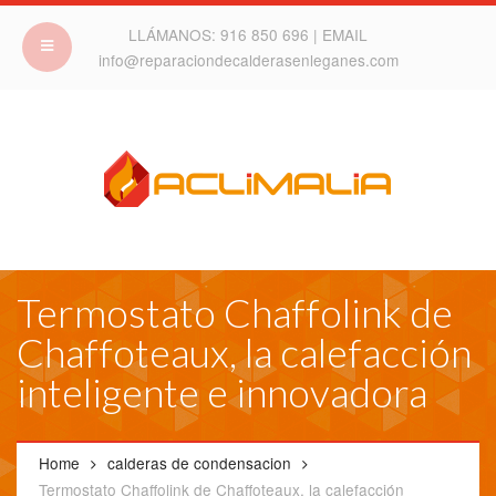
LLÁMANOS:
916 850 696
| EMAIL
info@reparaciondecalderasenleganes.com
Termostato Chaffolink de
Chaffoteaux, la calefacción
inteligente e innovadora
Home
calderas de condensacion
Termostato Chaffolink de Chaffoteaux, la calefacción