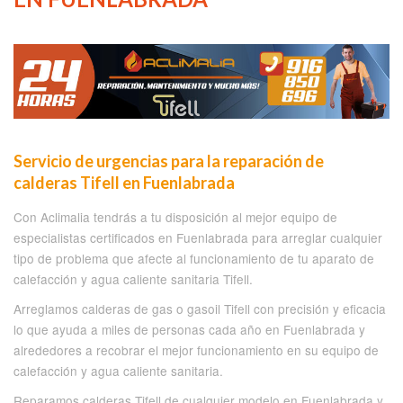
Servicio de urgencias para la reparación de
calderas Tifell en Fuenlabrada
Con Aclimalia tendrás a tu disposición al mejor equipo de
especialistas certificados en Fuenlabrada para arreglar cualquier
tipo de problema que afecte al funcionamiento de tu aparato de
calefacción y agua caliente sanitaria Tifell.
Arreglamos calderas de gas o gasoil Tifell con precisión y eficacia
lo que ayuda a miles de personas cada año en Fuenlabrada y
alrededores a recobrar el mejor funcionamiento en su equipo de
calefacción y agua caliente sanitaria.
Reparamos calderas Tifell de cualquier modelo en Fuenlabrada y