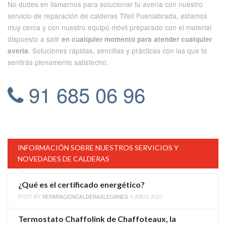
No dudes en llamarnos para solucionar tu avería con nuestro
servicio de reparación de calderas Tifell Fuenlabrada, estamos
muy cerca y con nuestro equipo móvil preparado con el material
dispuesto a salir
en cualquier momento para atender cualquier
. Soluciones rápidas, sencillas y prácticas con las que te
avería
sentirás plenamente satisfecho.
91 685 06 96
INFORMACIÓN SOBRE NUESTROS SERVICIOS Y
NOVEDADES DE CALDERAS
¿Qué es el certificado energético?
POST BY
REPARACIONCALDERASLEGANES
9 AÑOS AGO
Termostato Chaffolink de Chaffoteaux, la