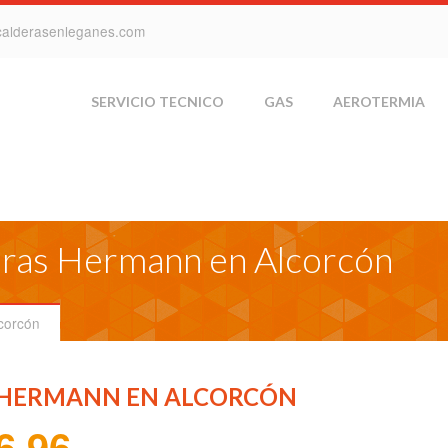
calderasenleganes.com
SERVICIO TECNICO
GAS
AEROTERMIA
eras Hermann en Alcorcón
corcón
S HERMANN EN ALCORCÓN
6 96