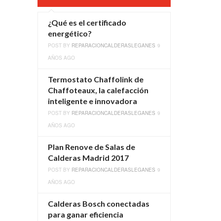
¿Qué es el certificado
energético?
POST BY
REPARACIONCALDERASLEGANES
9
AÑOS AGO
Termostato Chaffolink de
Chaffoteaux, la calefacción
inteligente e innovadora
POST BY
REPARACIONCALDERASLEGANES
9
AÑOS AGO
Plan Renove de Salas de
Calderas Madrid 2017
POST BY
REPARACIONCALDERASLEGANES
9
AÑOS AGO
Calderas Bosch conectadas
para ganar eficiencia