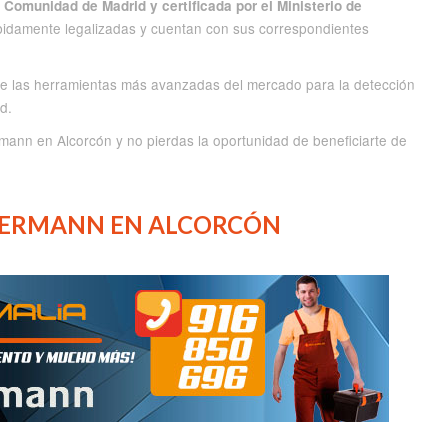
a Comunidad de Madrid y certificada por el Ministerio de
bidamente legalizadas y cuentan con sus correspondientes
de las herramientas más avanzadas del mercado para la detección
d.
mann en Alcorcón y no pierdas la oportunidad de beneficiarte de
HERMANN EN ALCORCÓN