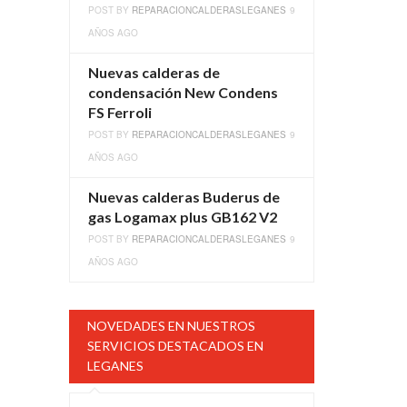
POST BY
REPARACIONCALDERASLEGANES
9
AÑOS AGO
Nuevas calderas de
condensación New Condens
FS Ferroli
POST BY
REPARACIONCALDERASLEGANES
9
AÑOS AGO
Nuevas calderas Buderus de
gas Logamax plus GB162 V2
POST BY
REPARACIONCALDERASLEGANES
9
AÑOS AGO
NOVEDADES EN NUESTROS
SERVICIOS DESTACADOS EN
LEGANES