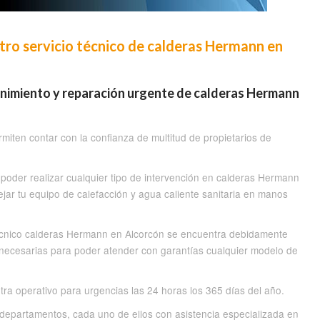
tro servicio técnico de calderas Hermann en
tenimiento y reparación urgente de calderas Hermann
miten contar con la confianza de multitud de propietarios de
poder realizar cualquier tipo de intervención en calderas Hermann
ejar tu equipo de calefacción y agua caliente sanitaria en manos
técnico calderas Hermann en Alcorcón se encuentra debidamente
 necesarias para poder atender con garantías cualquier modelo de
ra operativo para urgencias las 24 horas los 365 días del año.
epartamentos, cada uno de ellos con asistencia especializada en