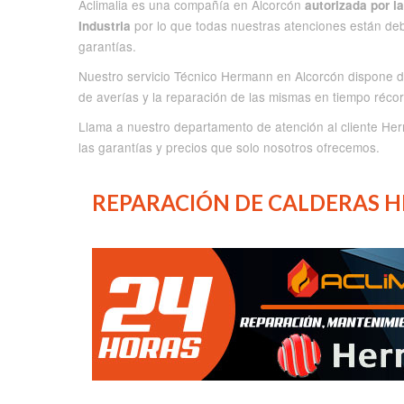
Aclimalia es una compañía en Alcorcón
autorizada por l
por lo que todas nuestras atenciones están de
Industria
garantías.
Nuestro servicio Técnico Hermann en Alcorcón dispone 
de averías y la reparación de las mismas en tiempo récor
Llama a nuestro departamento de atención al cliente Her
las garantías y precios que solo nosotros ofrecemos.
REPARACIÓN DE CALDERAS 