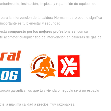
antenimiento, instalación, limpieza y reparación de equipos de
s para la intervención de tu caldera Hermann pero eso no significa
 importante es tu bienestar y seguridad.
 está
, con su
compuesto por los mejores profesionales
ite acometer cualquier tipo de intervención en calderas de gas de
orcón garantizamos que tu vivienda o negocio será un espacio
dote la máxima calidad a precios muy razonables.