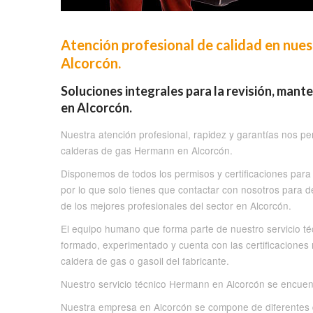
Atención profesional de calidad en nues
Alcorcón.
Soluciones integrales para la revisión, man
en Alcorcón.
Nuestra atención profesional, rapidez y garantías nos per
calderas de gas Hermann en Alcorcón.
Disponemos de todos los permisos y certificaciones para 
por lo que solo tienes que contactar con nosotros para d
de los mejores profesionales del sector en Alcorcón.
El equipo humano que forma parte de nuestro servicio 
formado, experimentado y cuenta con las certificaciones
caldera de gas o gasoil del fabricante.
Nuestro servicio técnico Hermann en Alcorcón se encuent
Nuestra empresa en Alcorcón se compone de diferentes d