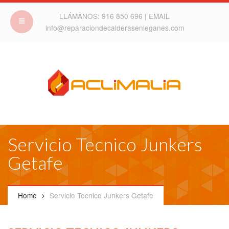
LLÁMANOS:
916 850 696
| EMAIL
info@reparaciondecalderasenleganes.com
Servicio Tecnico Junkers
Getafe
Home
Servicio Tecnico Junkers Getafe