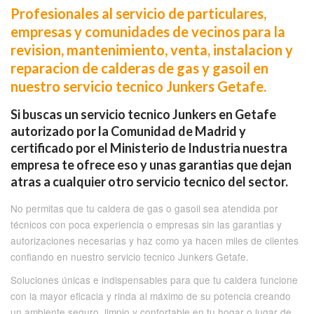
Profesionales al servicio de particulares,
empresas y comunidades de vecinos para la
revision, mantenimiento, venta, instalacion y
reparacion de calderas de gas y gasoil en
nuestro servicio tecnico Junkers Getafe.
Si buscas un servicio tecnico Junkers en Getafe
autorizado por la Comunidad de Madrid y
certificado por el Ministerio de Industria nuestra
empresa te ofrece eso y unas garantias que dejan
atras a cualquier otro servicio tecnico del sector.
No permitas que tu caldera de gas o gasoil sea atendida por
técnicos con poca experiencia o empresas sin las garantias y
autorizaciones necesarias y haz como ya hacen miles de clientes
confiando en nuestro servicio tecnico Junkers Getafe.
Soluciones únicas e indispensables para que tu caldera funcione
con la mayor eficacia y rinda al máximo de su potencia creando
un ambiente seguro, limpio y confortable en tu hogar o lugar de