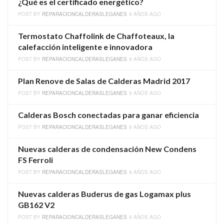
¿Qué es el certificado energético?
POST BY
REPARACIONCALDERASLEGANES
9 AÑOS AGO
Termostato Chaffolink de Chaffoteaux, la
calefacción inteligente e innovadora
POST BY
REPARACIONCALDERASLEGANES
9 AÑOS AGO
Plan Renove de Salas de Calderas Madrid 2017
POST BY
REPARACIONCALDERASLEGANES
9 AÑOS AGO
Calderas Bosch conectadas para ganar eficiencia
POST BY
REPARACIONCALDERASLEGANES
9 AÑOS AGO
Nuevas calderas de condensación New Condens
FS Ferroli
POST BY
REPARACIONCALDERASLEGANES
9 AÑOS AGO
Nuevas calderas Buderus de gas Logamax plus
GB162 V2
POST BY
REPARACIONCALDERASLEGANES
9 AÑOS AGO