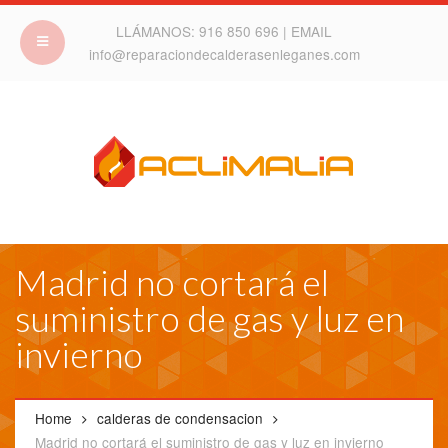
LLÁMANOS:
916 850 696
| EMAIL
info@reparaciondecalderasenleganes.com
Madrid no cortará el
suministro de gas y luz en
invierno
Home
calderas de condensacion
Madrid no cortará el suministro de gas y luz en invierno