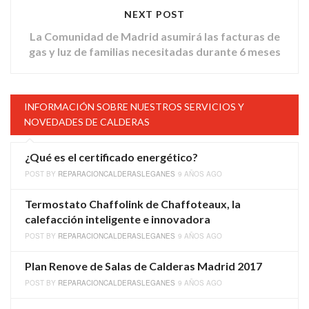
NEXT POST
La Comunidad de Madrid asumirá las facturas de
gas y luz de familias necesitadas durante 6 meses
INFORMACIÓN SOBRE NUESTROS SERVICIOS Y
NOVEDADES DE CALDERAS
¿Qué es el certificado energético?
POST BY
REPARACIONCALDERASLEGANES
9 AÑOS AGO
Termostato Chaffolink de Chaffoteaux, la
calefacción inteligente e innovadora
POST BY
REPARACIONCALDERASLEGANES
9 AÑOS AGO
Plan Renove de Salas de Calderas Madrid 2017
POST BY
REPARACIONCALDERASLEGANES
9 AÑOS AGO