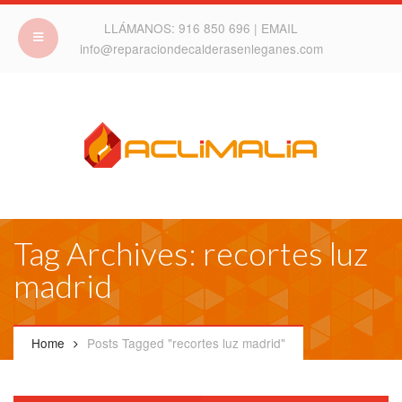
LLÁMANOS:
916 850 696
| EMAIL
info@reparaciondecalderasenleganes.com
Tag Archives: recortes luz
madrid
Home
Posts Tagged "recortes luz madrid"