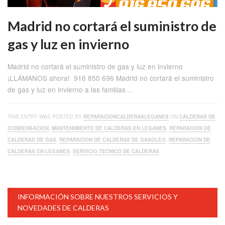
Madrid no cortará el suministro de
gas y luz en invierno
Madrid no cortará el suministro de gas y luz en invierno
¡LLÁMANOS ahora! 916 850 696 Madrid no cortará el suministro
de gas y luz en invierno a las familias…
THIS ENTRY WAS POSTED BY
REPARACIONCALDERASLEGANES
ON
CALDERAS DE
CONDENSACION
,
MANTENIMIENTO DE CALDERAS EN LEGANES
,
REPARACION DE
CALDERAS DE GAS
,
REPARACION DE CALDERAS DE GASOLEO
,
REPARACION DE
CALDERAS EN LEGANES
,
SERVICIO TECNICO DE CALDERAS
INFORMACIÓN SOBRE NUESTROS SERVICIOS Y
NOVEDADES DE CALDERAS