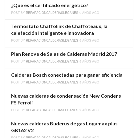
¿Qué es el certificado energético?
POST BY
REPARACIONCALDERASLEGANES
9 AÑOS AGO
Termostato Chaffolink de Chaffoteaux, la
calefacción inteligente e innovadora
POST BY
REPARACIONCALDERASLEGANES
9 AÑOS AGO
Plan Renove de Salas de Calderas Madrid 2017
POST BY
REPARACIONCALDERASLEGANES
9 AÑOS AGO
Calderas Bosch conectadas para ganar eficiencia
POST BY
REPARACIONCALDERASLEGANES
9 AÑOS AGO
Nuevas calderas de condensación New Condens
FS Ferroli
POST BY
REPARACIONCALDERASLEGANES
9 AÑOS AGO
Nuevas calderas Buderus de gas Logamax plus
GB162 V2
POST BY
REPARACIONCALDERASLEGANES
9 AÑOS AGO