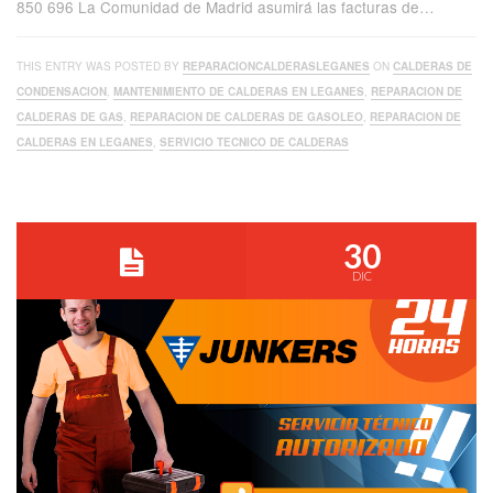
850 696 La Comunidad de Madrid asumirá las facturas de…
THIS ENTRY WAS POSTED BY
REPARACIONCALDERASLEGANES
ON
CALDERAS DE
CONDENSACION
,
MANTENIMIENTO DE CALDERAS EN LEGANES
,
REPARACION DE
CALDERAS DE GAS
,
REPARACION DE CALDERAS DE GASOLEO
,
REPARACION DE
CALDERAS EN LEGANES
,
SERVICIO TECNICO DE CALDERAS
30
DIC