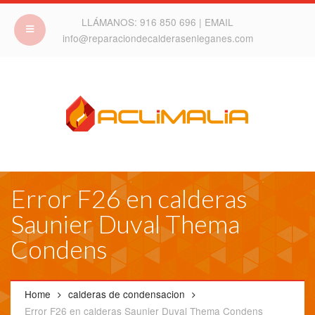
LLÁMANOS:
916 850 696
| EMAIL
info@reparaciondecalderasenleganes.com
Error F26 en calderas
Saunier Duval Thema
Condens
Home
calderas de condensacion
Error F26 en calderas Saunier Duval Thema Condens