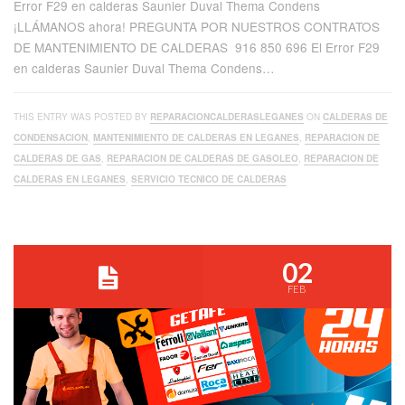
Error F29 en calderas Saunier Duval Thema Condens
¡LLÁMANOS ahora! PREGUNTA POR NUESTROS CONTRATOS
DE MANTENIMIENTO DE CALDERAS 916 850 696 El Error F29
en calderas Saunier Duval Thema Condens…
THIS ENTRY WAS POSTED BY
REPARACIONCALDERASLEGANES
ON
CALDERAS DE
CONDENSACION
,
MANTENIMIENTO DE CALDERAS EN LEGANES
,
REPARACION DE
CALDERAS DE GAS
,
REPARACION DE CALDERAS DE GASOLEO
,
REPARACION DE
CALDERAS EN LEGANES
,
SERVICIO TECNICO DE CALDERAS
02
FEB