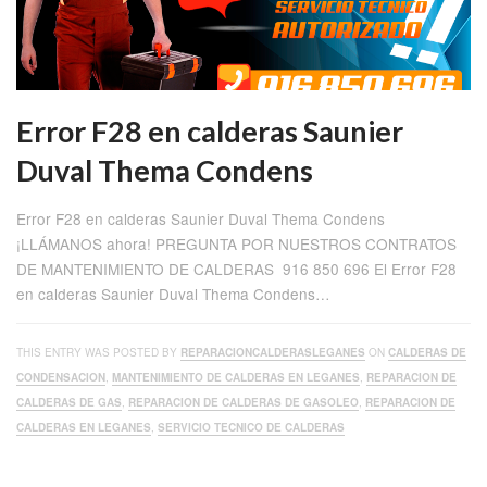
Error F28 en calderas Saunier
Duval Thema Condens
Error F28 en calderas Saunier Duval Thema Condens
¡LLÁMANOS ahora! PREGUNTA POR NUESTROS CONTRATOS
DE MANTENIMIENTO DE CALDERAS 916 850 696 El Error F28
en calderas Saunier Duval Thema Condens…
THIS ENTRY WAS POSTED BY
REPARACIONCALDERASLEGANES
ON
CALDERAS DE
CONDENSACION
,
MANTENIMIENTO DE CALDERAS EN LEGANES
,
REPARACION DE
CALDERAS DE GAS
,
REPARACION DE CALDERAS DE GASOLEO
,
REPARACION DE
CALDERAS EN LEGANES
,
SERVICIO TECNICO DE CALDERAS