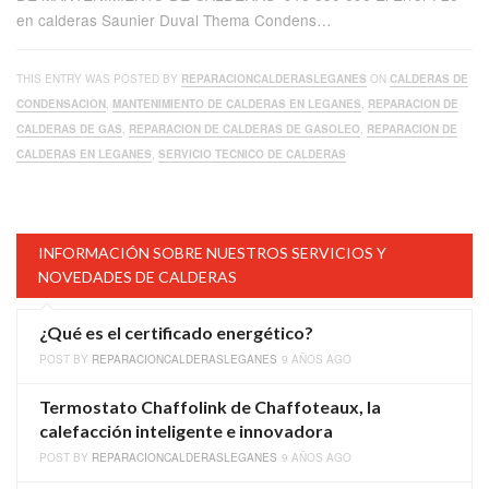
en calderas Saunier Duval Thema Condens…
THIS ENTRY WAS POSTED BY
REPARACIONCALDERASLEGANES
ON
CALDERAS DE
CONDENSACION
,
MANTENIMIENTO DE CALDERAS EN LEGANES
,
REPARACION DE
CALDERAS DE GAS
,
REPARACION DE CALDERAS DE GASOLEO
,
REPARACION DE
CALDERAS EN LEGANES
,
SERVICIO TECNICO DE CALDERAS
INFORMACIÓN SOBRE NUESTROS SERVICIOS Y
NOVEDADES DE CALDERAS
¿Qué es el certificado energético?
POST BY
REPARACIONCALDERASLEGANES
9 AÑOS AGO
Termostato Chaffolink de Chaffoteaux, la
calefacción inteligente e innovadora
POST BY
REPARACIONCALDERASLEGANES
9 AÑOS AGO