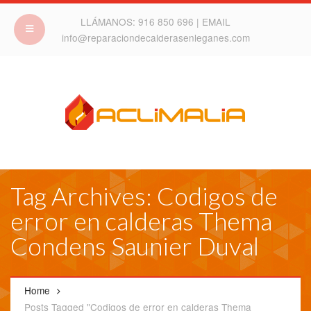
LLÁMANOS:
916 850 696
| EMAIL
info@reparaciondecalderasenleganes.com
Tag Archives: Codigos de
error en calderas Thema
Condens Saunier Duval
Home
Posts Tagged "Codigos de error en calderas Thema