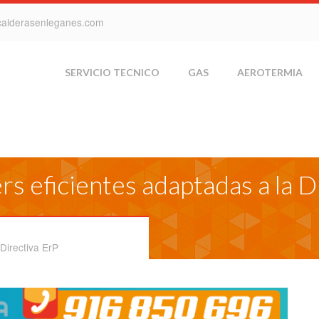
calderasenleganes.com
SERVICIO TECNICO
GAS
AEROTERMIA
s eficientes adaptadas a la D
Directiva ErP