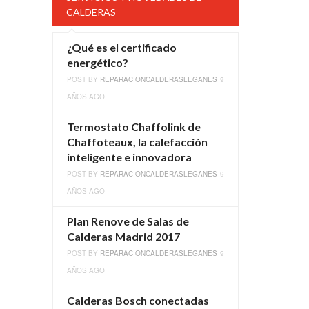
CALDERAS
¿Qué es el certificado
energético?
POST BY
REPARACIONCALDERASLEGANES
9
AÑOS AGO
Termostato Chaffolink de
Chaffoteaux, la calefacción
inteligente e innovadora
POST BY
REPARACIONCALDERASLEGANES
9
AÑOS AGO
Plan Renove de Salas de
Calderas Madrid 2017
POST BY
REPARACIONCALDERASLEGANES
9
AÑOS AGO
Calderas Bosch conectadas