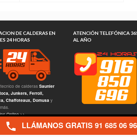
ACION DE CALDERAS EN
ATENCIÓN TELEFÓNICA 365
ES 24 HORAS
AL AÑO
 tecnico de calderas
Saunier
oca, Junkers, Ferroli,
y
a, Chaffoteaux, Domusa
más.
os Online >>
EMPLEO
LLÁMANOS GRATIS 91 685 06 96
encia al usuario en nuestro sitio web. Si continúa utilizando este siti
Técnico calderas Leganés
|
Técn