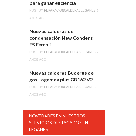
para ganar eficiencia
POST BY
REPARACIONCALDERASLEGANES
9
AÑOS AGO
Nuevas calderas de
condensación New Condens
FS Ferroli
POST BY
REPARACIONCALDERASLEGANES
9
AÑOS AGO
Nuevas calderas Buderus de
gas Logamax plus GB162 V2
POST BY
REPARACIONCALDERASLEGANES
9
AÑOS AGO
NOVEDADES EN NUESTROS
SERVICIOS DESTACADOS EN
LEGANES