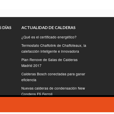
 DÍAS
ACTUALIDAD DE CALDERAS
¿Qué es el certificado energético?
Termostato Chaffolink de Chaffoteaux, la
calefacción inteligente e innovadora
Plan Renove de Salas de Calderas
Madrid 2017
Calderas Bosch conectadas para ganar
eficiencia
Nuevas calderas de condensación New
Condens FS Ferroli
o asumiremos que está de acuerdo.
Estoy de acuerdo
ico