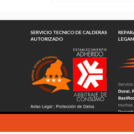
SERVICIO TECNICO DE CALDERAS
REPAR
AUTORIZADO
LEGAN
Servicio
Duval, R
BaxiRoc
muchas 
Aviso Legal
|
Protección de Datos
Recambi
Utilizamos cookies para asegurar que damos la mejor experi