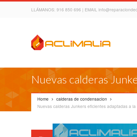
LLÁMANOS:
916 850 696
| EMAIL
info@reparacionde
Nuevas calderas Junker
Home
calderas de condensacion
Nuevas calderas Junkers eficientes adaptadas a la 