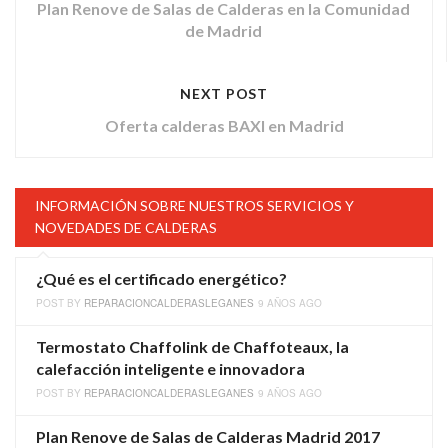
Plan Renove de Salas de Calderas en la Comunidad
de Madrid
NEXT POST
Oferta calderas BAXI en Madrid
INFORMACIÓN SOBRE NUESTROS SERVICIOS Y
NOVEDADES DE CALDERAS
¿Qué es el certificado energético?
POST BY
REPARACIONCALDERASLEGANES
9 AÑOS AGO
Termostato Chaffolink de Chaffoteaux, la
calefacción inteligente e innovadora
POST BY
REPARACIONCALDERASLEGANES
9 AÑOS AGO
Plan Renove de Salas de Calderas Madrid 2017