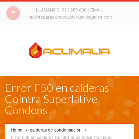
LLÁMANOS:
916 850 696
| EMAIL
info@reparaciondecalderasenleganes.com
Error F50 en calderas
Cointra Superlative
Condens
Home
calderas de condensacion
Error F50 en calderas Cointra Superlative Condens