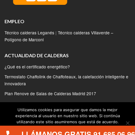
EMPLEO
Técnico calderas Leganés
|
Técnico calderas Villaverde –
Polígono de Marconi
ACTUALIDAD DE CALDERAS
¿Qué es el certificado energético?
Termostato Chaffolink de Chaffoteaux, la calefacción inteligente e
innovadora
Plan Renove de Salas de Calderas Madrid 2017
Calderas Bosch conectadas para ganar eficiencia
Utilizamos cookies para asegurar que damos la mejor
Nuevas calderas de condensación New Condens FS Ferroli
experiencia al usuario en nuestro sitio web. Si continúa
utilizando este sitio asumiremos que está de acuerdo.
LLÁMANOS GRATIS 91 685 06 96
Estoy de acuerdo