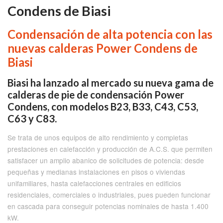
Condens de Biasi
Condensación de alta potencia con las
nuevas calderas Power Condens de
Biasi
Biasi ha lanzado al mercado su nueva gama de
calderas de pie de condensación Power
Condens, con modelos B23, B33, C43, C53,
C63 y C83.
Se trata de unos equipos de alto rendimiento y completas
prestaciones en calefacción y producción de A.C.S. que permiten
satisfacer un amplio abanico de solicitudes de potencia: desde
pequeñas y medianas instalaciones en pisos o viviendas
unifamiliares, hasta calefacciones centrales en edificios
residenciales, comerciales o industriales, pues pueden funcionar
en cascada para conseguir potencias nominales de hasta 1.400
kW.