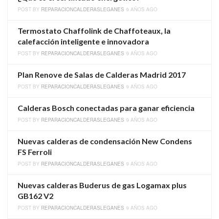
POST BY
REPARACIONCALDERASLEGANES
9 AÑOS AGO
Termostato Chaffolink de Chaffoteaux, la
calefacción inteligente e innovadora
POST BY
REPARACIONCALDERASLEGANES
9 AÑOS AGO
Plan Renove de Salas de Calderas Madrid 2017
POST BY
REPARACIONCALDERASLEGANES
9 AÑOS AGO
Calderas Bosch conectadas para ganar eficiencia
POST BY
REPARACIONCALDERASLEGANES
9 AÑOS AGO
Nuevas calderas de condensación New Condens
FS Ferroli
POST BY
REPARACIONCALDERASLEGANES
9 AÑOS AGO
Nuevas calderas Buderus de gas Logamax plus
GB162 V2
POST BY
REPARACIONCALDERASLEGANES
9 AÑOS AGO