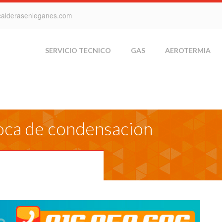
calderasenleganes.com
SERVICIO TECNICO
GAS
AEROTERMIA
oca de condensacion