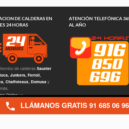
ACION DE CALDERAS EN
ATENCIÓN TELEFÓNICA 365
ES 24 HORAS
AL AÑO
 tecnico de calderas
Saunier
oca, Junkers, Ferroli,
y
a, Chaffoteaux, Domusa
más.
os Online >>
EMPLEO
LLÁMANOS GRATIS 91 685 06 96
encia al usuario en nuestro sitio web. Si continúa utilizando este siti
Técnico calderas Leganés
|
Técn
calderas Villaverde – Polígono d
Marconi