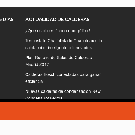
 DÍAS
ACTUALIDAD DE CALDERAS
¿Qué es el certificado energético?
Termostato Chaffolink de Chaffoteaux, la
calefacción inteligente e innovadora
Plan Renove de Salas de Calderas
Madrid 2017
Calderas Bosch conectadas para ganar
eficiencia
Nuevas calderas de condensación New
Condens FS Ferroli
o asumiremos que está de acuerdo.
Estoy de acuerdo
ico
e