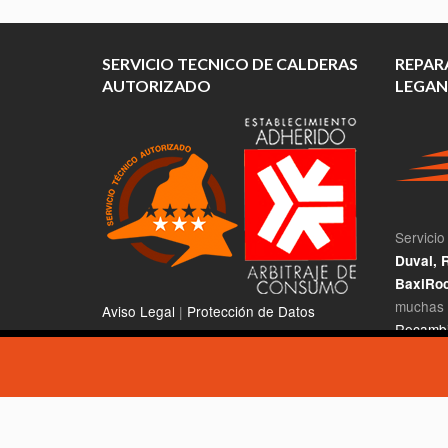
SERVICIO TECNICO DE CALDERAS
REPAR
AUTORIZADO
LEGAN
Servicio
Duval, R
BaxiRoc
muchas 
Aviso Legal
|
Protección de Datos
Recambi
Utilizamos cookies para asegurar que damos la mejor experi