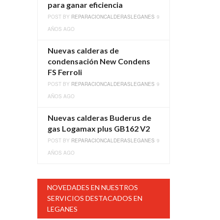
para ganar eficiencia
POST BY
REPARACIONCALDERASLEGANES
9
AÑOS AGO
Nuevas calderas de
condensación New Condens
FS Ferroli
POST BY
REPARACIONCALDERASLEGANES
9
AÑOS AGO
Nuevas calderas Buderus de
gas Logamax plus GB162 V2
POST BY
REPARACIONCALDERASLEGANES
9
AÑOS AGO
NOVEDADES EN NUESTROS
SERVICIOS DESTACADOS EN
LEGANES