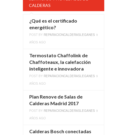
CALDERAS
¿Qué es el certificado
energético?
POST BY
REPARACIONCALDERASLEGANES
9
AÑOS AGO
Termostato Chaffolink de
Chaffoteaux, la calefacción
inteligente e innovadora
POST BY
REPARACIONCALDERASLEGANES
9
AÑOS AGO
Plan Renove de Salas de
Calderas Madrid 2017
POST BY
REPARACIONCALDERASLEGANES
9
AÑOS AGO
Calderas Bosch conectadas