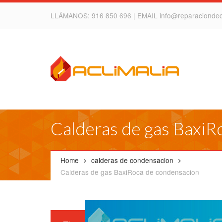
LLÁMANOS:
916 850 696
| EMAIL
info@reparacionde
Calderas de gas BaxiR
Home
calderas de condensacion
Calderas de gas BaxiRoca de condensacion