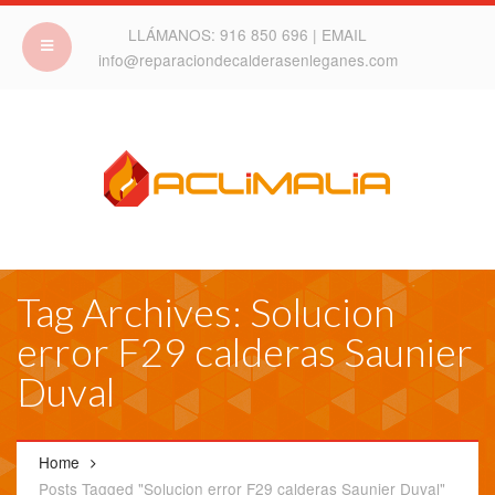
LLÁMANOS:
916 850 696
| EMAIL
info@reparaciondecalderasenleganes.com
Tag Archives: Solucion
error F29 calderas Saunier
Duval
Home
Posts Tagged "Solucion error F29 calderas Saunier Duval"