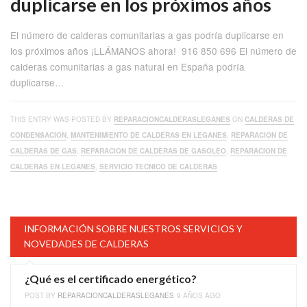
duplicarse en los próximos años
El número de calderas comunitarias a gas podría duplicarse en
los próximos años ¡LLÁMANOS ahora! 916 850 696 El número de
calderas comunitarias a gas natural en España podría
duplicarse…
THIS ENTRY WAS POSTED BY
REPARACIONCALDERASLEGANES
ON
CALDERAS DE
CONDENSACION
,
MANTENIMIENTO DE CALDERAS EN LEGANES
,
REPARACION DE
CALDERAS DE GAS
,
REPARACION DE CALDERAS DE GASOLEO
,
REPARACION DE
CALDERAS EN LEGANES
,
SERVICIO TECNICO DE CALDERAS
INFORMACIÓN SOBRE NUESTROS SERVICIOS Y
NOVEDADES DE CALDERAS
¿Qué es el certificado energético?
POST BY
REPARACIONCALDERASLEGANES
9 AÑOS AGO