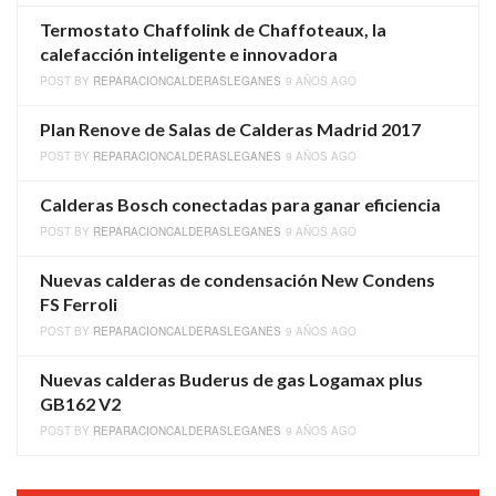
Termostato Chaffolink de Chaffoteaux, la
calefacción inteligente e innovadora
POST BY
REPARACIONCALDERASLEGANES
9 AÑOS AGO
Plan Renove de Salas de Calderas Madrid 2017
POST BY
REPARACIONCALDERASLEGANES
9 AÑOS AGO
Calderas Bosch conectadas para ganar eficiencia
POST BY
REPARACIONCALDERASLEGANES
9 AÑOS AGO
Nuevas calderas de condensación New Condens
FS Ferroli
POST BY
REPARACIONCALDERASLEGANES
9 AÑOS AGO
Nuevas calderas Buderus de gas Logamax plus
GB162 V2
POST BY
REPARACIONCALDERASLEGANES
9 AÑOS AGO