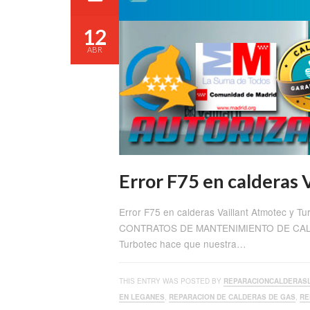
12
ABR
Error F75 en calderas 
Error F75 en calderas Vaillant Atmotec
CONTRATOS DE MANTENIMIENTO DE CALDERA
Turbotec hace que nuestra…
THIS ENTRY WAS POSTED BY
REPARACIONCALDERAS
EN LEGANES
,
REPARACION DE CALDERAS DE GAS
,
RE