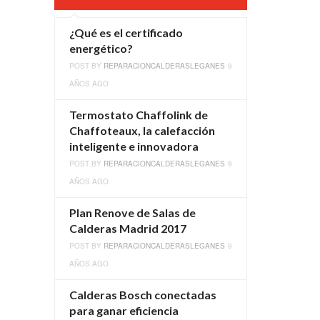
¿Qué es el certificado
energético?
POST BY
REPARACIONCALDERASLEGANES
9
AÑOS AGO
Termostato Chaffolink de
Chaffoteaux, la calefacción
inteligente e innovadora
POST BY
REPARACIONCALDERASLEGANES
9
AÑOS AGO
Plan Renove de Salas de
Calderas Madrid 2017
POST BY
REPARACIONCALDERASLEGANES
9
AÑOS AGO
Calderas Bosch conectadas
para ganar eficiencia