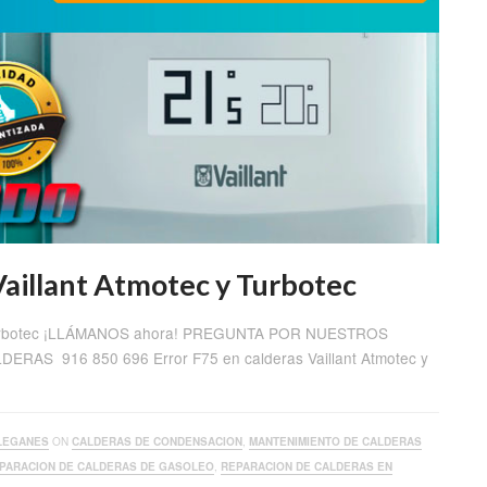
Vaillant Atmotec y Turbotec
 y Turbotec ¡LLÁMANOS ahora! PREGUNTA POR NUESTROS
S 916 850 696 Error F75 en calderas Vaillant Atmotec y
LEGANES
ON
CALDERAS DE CONDENSACION
,
MANTENIMIENTO DE CALDERAS
PARACION DE CALDERAS DE GASOLEO
,
REPARACION DE CALDERAS EN