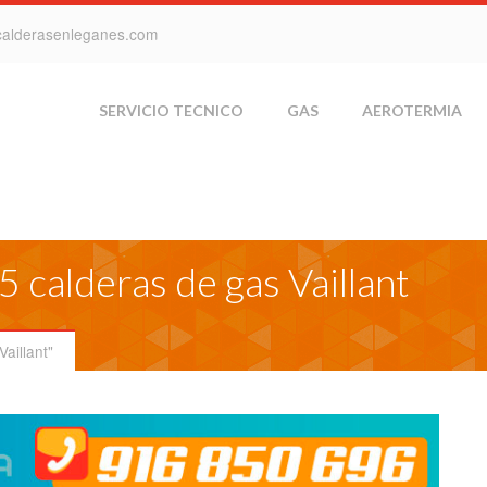
calderasenleganes.com
SERVICIO TECNICO
GAS
AEROTERMIA
5 calderas de gas Vaillant
aillant"