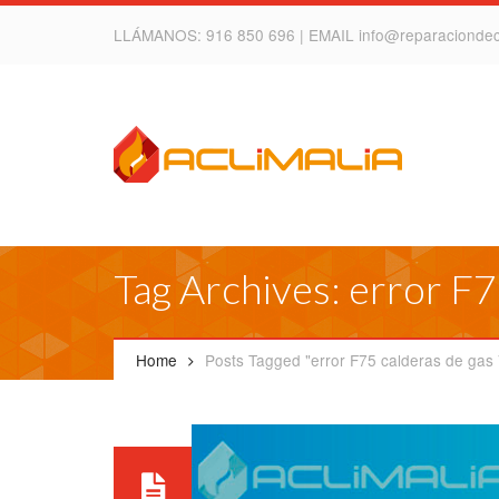
LLÁMANOS:
916 850 696
| EMAIL
info@reparacionde
Tag Archives: error F7
Home
Posts Tagged "error F75 calderas de gas V