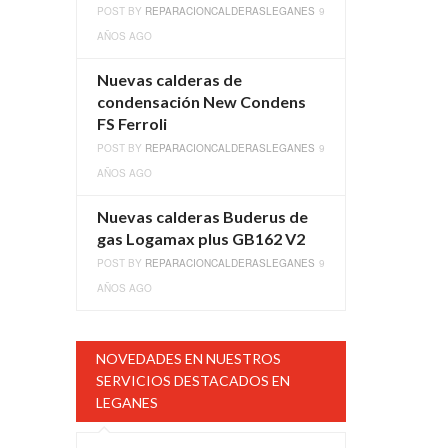
POST BY
REPARACIONCALDERASLEGANES
9
AÑOS AGO
Nuevas calderas de
condensación New Condens
FS Ferroli
POST BY
REPARACIONCALDERASLEGANES
9
AÑOS AGO
Nuevas calderas Buderus de
gas Logamax plus GB162 V2
POST BY
REPARACIONCALDERASLEGANES
9
AÑOS AGO
NOVEDADES EN NUESTROS
SERVICIOS DESTACADOS EN
LEGANES