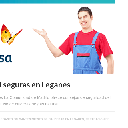
l seguras en Leganes
es La Comunidad de Madrid ofrece consejos de seguridad del
l uso de calderas de gas natural…
LEGANES
ON
MANTENIMIENTO DE CALDERAS EN LEGANES
,
REPARACION DE