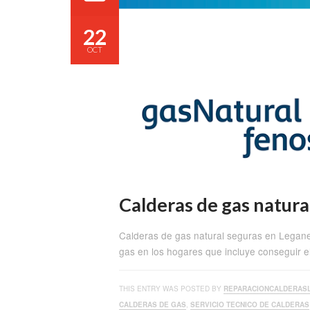
22
OCT
Calderas de gas natura
Calderas de gas natural seguras en Legan
gas en los hogares que incluye conseguir e
THIS ENTRY WAS POSTED BY
REPARACIONCALDERAS
CALDERAS DE GAS
,
SERVICIO TECNICO DE CALDERAS