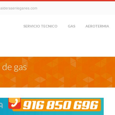
calderasenleganes.com
SERVICIO TECNICO
GAS
AEROTERMIA
 de gas