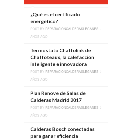
¿Qué es el certificado
energético?
POST BY
REPARACIONCALDERASLEGANES
9
AÑOS AGO
Termostato Chaffolink de
Chaffoteaux, la calefacción
inteligente e innovadora
POST BY
REPARACIONCALDERASLEGANES
9
AÑOS AGO
Plan Renove de Salas de
Calderas Madrid 2017
POST BY
REPARACIONCALDERASLEGANES
9
AÑOS AGO
Calderas Bosch conectadas
para ganar eficiencia