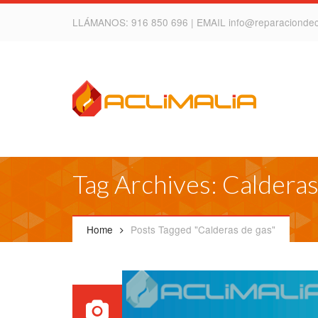
LLÁMANOS:
916 850 696
| EMAIL
info@reparacionde
Tag Archives: Calderas
Home
Posts Tagged "Calderas de gas"