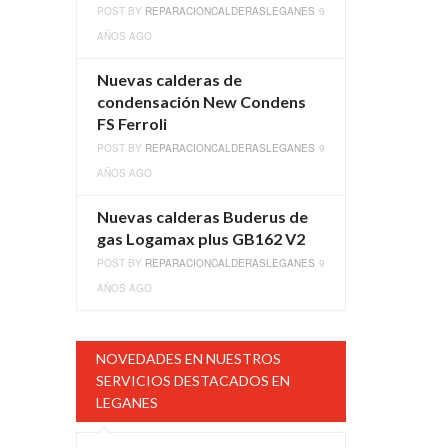
POST BY
REPARACIONCALDERASLEGANES
9
AÑOS AGO
Nuevas calderas de
condensación New Condens
FS Ferroli
POST BY
REPARACIONCALDERASLEGANES
9
AÑOS AGO
Nuevas calderas Buderus de
gas Logamax plus GB162 V2
POST BY
REPARACIONCALDERASLEGANES
9
AÑOS AGO
NOVEDADES EN NUESTROS
SERVICIOS DESTACADOS EN
LEGANES