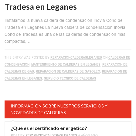
Tradesa en Leganes
Instalamos la nueva caldera de condensacion Inovia Cond de
Tradesa en Leganes La nueva caldera de condensacion Inovia
Cond de Tradesa es una de las calderas de condensación más
compactas,…
THIS ENTRY WAS POSTED BY
REPARACIONCALDERASLEGANES
ON
CALDERAS DE
CONDENSACION
,
MANTENIMIENTO DE CALDERAS EN LEGANES
,
REPARACION DE
CALDERAS DE GAS
,
REPARACION DE CALDERAS DE GASOLEO
,
REPARACION DE
CALDERAS EN LEGANES
,
SERVICIO TECNICO DE CALDERAS
INFORMACIÓN SOBRE NUESTROS SERVICIOS Y
NOVEDADES DE CALDERAS
¿Qué es el certificado energético?
POST BY
REPARACIONCALDERASLEGANES
9 AÑOS AGO