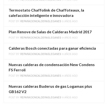
Termostato Chaffolink de Chaffoteaux, la
calefacción inteligente e innovadora
POST BY
REPARACIONCALDERASLEGANES
9 AÑOS AGO
Plan Renove de Salas de Calderas Madrid 2017
POST BY
REPARACIONCALDERASLEGANES
9 AÑOS AGO
Calderas Bosch conectadas para ganar eficiencia
POST BY
REPARACIONCALDERASLEGANES
9 AÑOS AGO
Nuevas calderas de condensación New Condens
FS Ferroli
POST BY
REPARACIONCALDERASLEGANES
9 AÑOS AGO
Nuevas calderas Buderus de gas Logamax plus
GB162 V2
POST BY
REPARACIONCALDERASLEGANES
9 AÑOS AGO