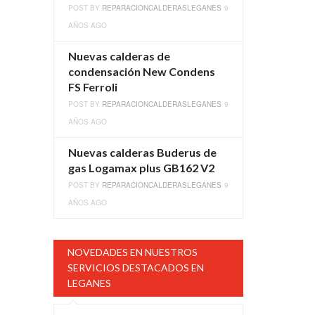
POST BY
REPARACIONCALDERASLEGANES
9
AÑOS AGO
Nuevas calderas de
condensación New Condens
FS Ferroli
POST BY
REPARACIONCALDERASLEGANES
9
AÑOS AGO
Nuevas calderas Buderus de
gas Logamax plus GB162 V2
POST BY
REPARACIONCALDERASLEGANES
9
AÑOS AGO
NOVEDADES EN NUESTROS
SERVICIOS DESTACADOS EN
LEGANES