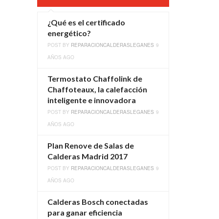
¿Qué es el certificado
energético?
POST BY
REPARACIONCALDERASLEGANES
9
AÑOS AGO
Termostato Chaffolink de
Chaffoteaux, la calefacción
inteligente e innovadora
POST BY
REPARACIONCALDERASLEGANES
9
AÑOS AGO
Plan Renove de Salas de
Calderas Madrid 2017
POST BY
REPARACIONCALDERASLEGANES
9
AÑOS AGO
Calderas Bosch conectadas
para ganar eficiencia