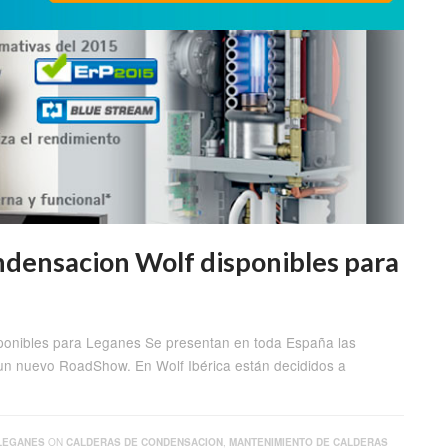
ndensacion Wolf disponibles para
ponibles para Leganes Se presentan en toda España las
un nuevo RoadShow. En Wolf Ibérica están decididos a
LEGANES
ON
CALDERAS DE CONDENSACION
,
MANTENIMIENTO DE CALDERAS