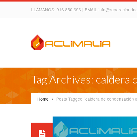
LLÁMANOS:
916 850 696
| EMAIL
info@reparacionde
Tag Archives: caldera
Home
Posts Tagged "caldera de condensación 