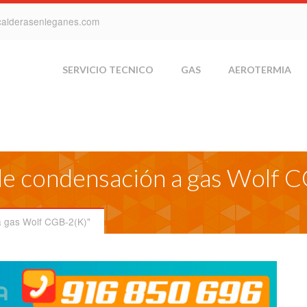
calderasenleganes.com
SERVICIO TECNICO
GAS
AEROTERMIA
 de condensación a gas Wolf 
a gas Wolf CGB-2(K)"