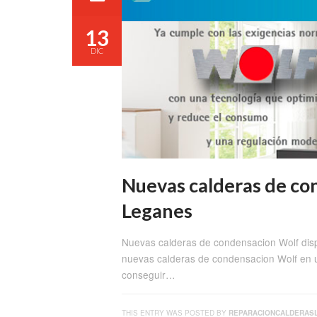
13
DIC
Nuevas calderas de co
Leganes
Nuevas calderas de condensacion Wolf dis
nuevas calderas de condensacion Wolf en 
conseguir…
THIS ENTRY WAS POSTED BY
REPARACIONCALDERAS