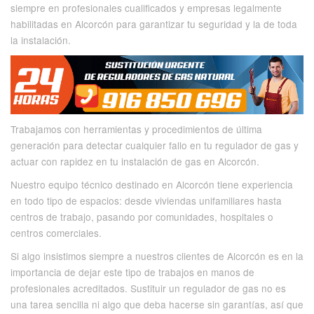
siempre en profesionales cualificados y empresas legalmente
habilitadas en Alcorcón para garantizar tu seguridad y la de toda
la instalación.
Trabajamos con herramientas y procedimientos de última
generación para detectar cualquier fallo en tu regulador de gas y
actuar con rapidez en tu instalación de gas en Alcorcón.
Nuestro equipo técnico destinado en Alcorcón tiene experiencia
en todo tipo de espacios: desde viviendas unifamiliares hasta
centros de trabajo, pasando por comunidades, hospitales o
centros comerciales.
Si algo insistimos siempre a nuestros clientes de Alcorcón es en la
importancia de dejar este tipo de trabajos en manos de
profesionales acreditados. Sustituir un regulador de gas no es
una tarea sencilla ni algo que deba hacerse sin garantías, así que