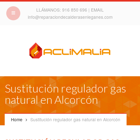
LLÁMANOS:
916 850 696
| EMAIL
info@reparaciondecalderasenleganes.com
Sustitución regulador gas
natural en Alcorcón
Home
Sustitución regulador gas natural en Alcorcón