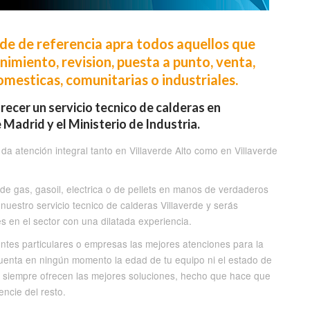
erde de referencia apra todos aquellos que
miento, revision, puesta a punto, venta,
omesticas, comunitarias o industriales.
recer un servicio tecnico de calderas en
Madrid y el Ministerio de Industria.
da atención integral tanto en Villaverde Alto como en Villaverde
 de gas, gasoil, electrica o de pellets en manos de verdaderos
nuestro servicio tecnico de calderas Villaverde y serás
 en el sector con una dilatada experiencia.
tes particulares o empresas las mejores atenciones para la
cuenta en ningún momento la edad de tu equipo ni el estado de
 siempre ofrecen las mejores soluciones, hecho que hace que
encie del resto.