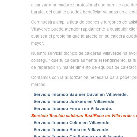
alcanzar una madurez profesional que permite que demo
barato, del cual te puedes beneficiar ya seas un client
Con nuestra amplia flota de coches y furgones de asist
Villaverde puede atender rapidamente a cualquier cli
cual sea el problema que le afecte en su caldera qued
mayor.
Nuestro servicio tecnico de calderas Villaverde ha ev
conseguir que tu caldera aumente el rendimiento, la fu
de reparacion y mantenimiento de equipos de calefacci
Contamos con la autorización necesaria para poder pres
marcas:
–
Servicio Tecnico Saunier Duval en Villaverde.
–
Servicio Tecnico Junkers en Villaverde.
–
Servicio Tecnico Ferroli en Villaverde.
Servicio Técnico calderas BaxiRoca en Villaverde >
–
Servicio Tecnico Celini en Villaverde.
–
Servicio Tecnico Roca en Villaverde.
–
Servicio Tecnico Chaffoteaux en Villaverde.