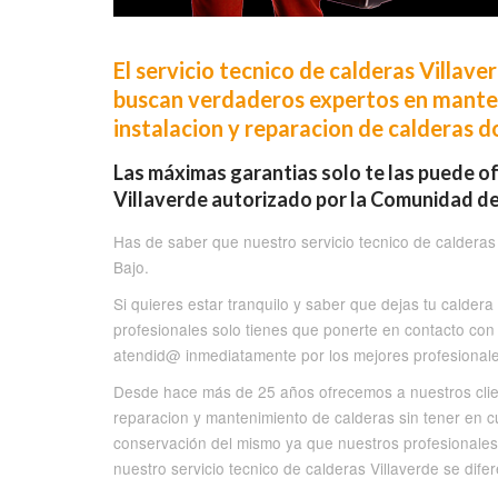
El servicio tecnico de calderas Villav
buscan verdaderos expertos en manteni
instalacion y reparacion de calderas d
Las máximas garantias solo te las puede of
Villaverde autorizado por la Comunidad de 
Has de saber que nuestro servicio tecnico de calderas 
Bajo.
Si quieres estar tranquilo y saber que dejas tu caldera
profesionales solo tienes que ponerte en contacto con 
atendid@ inmediatamente por los mejores profesionales
Desde hace más de 25 años ofrecemos a nuestros clien
reparacion y mantenimiento de calderas sin tener en 
conservación del mismo ya que nuestros profesionales
nuestro servicio tecnico de calderas Villaverde se difer