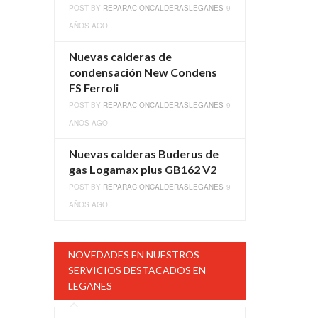
POST BY
REPARACIONCALDERASLEGANES
9
AÑOS AGO
Nuevas calderas de
condensación New Condens
FS Ferroli
POST BY
REPARACIONCALDERASLEGANES
9
AÑOS AGO
Nuevas calderas Buderus de
gas Logamax plus GB162 V2
POST BY
REPARACIONCALDERASLEGANES
9
AÑOS AGO
NOVEDADES EN NUESTROS
SERVICIOS DESTACADOS EN
LEGANES