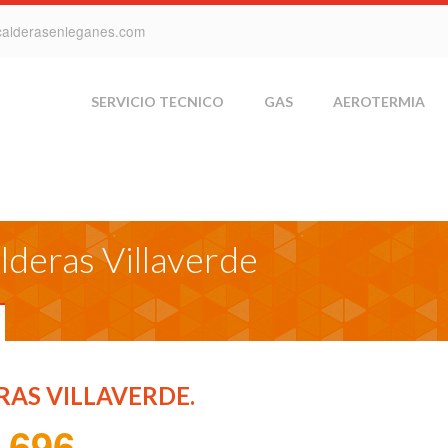
calderasenleganes.com
SERVICIO TECNICO
GAS
AEROTERMIA
lderas Villaverde
RAS VILLAVERDE.
 696