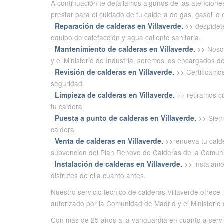
A continuación te detallamos algunos de las atenciones
prestar para el cuidado de tu caldera de gas, gasoil o e
–
Reparación de calderas en Villaverde.
>> despidete
equipo de calefacción y agua caliente sanitaria.
–
Mantenimiento de calderas en Villaverde.
>> Nosot
y el Ministerio de Industria, seremos los encargados de
–
Revisión de calderas en Villaverde.
>> Certificamos
seguridad.
–
Limpieza de calderas en Villaverde.
>> retiramos cu
tu caldera.
–
Puesta a punto de calderas en Villaverde.
>> Siemp
caldera.
–
Venta de calderas en Villaverde.
>>renueva tu calde
subvencion del Plan Renove de Calderas de la Comun
–
Instalación de calderas en Villaverde.
>> instalamo
disfrutes de ella cuanto antes.
Nuestro servicio tecnico de calderas Villaverde ofrece
autorizado por la Comunidad de Madrid y el Ministerio 
Con mas de 25 años a la vanguardia en cuanto a servici