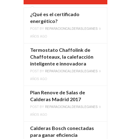
¿Qué es el certificado
energético?
POST BY
REPARACIONCALDERASLEGANES
9
AÑOS AGO
Termostato Chaffolink de
Chaffoteaux, la calefacción
inteligente e innovadora
POST BY
REPARACIONCALDERASLEGANES
9
AÑOS AGO
Plan Renove de Salas de
Calderas Madrid 2017
POST BY
REPARACIONCALDERASLEGANES
9
AÑOS AGO
Calderas Bosch conectadas
para ganar eficiencia