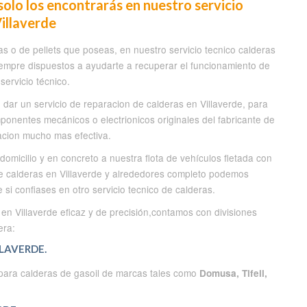
solo los encontrarás en nuestro servicio
Villaverde
as o de pellets que poseas, en nuestro servicio tecnico calderas
siempre dispuestos a ayudarte a recuperar el funcionamiento de
ervicio técnico.
e dar un servicio de reparacion de calderas en Villaverde, para
mponentes mecánicos o electrionicos originales del fabricante de
acion mucho mas efectiva.
micilio y en concreto a nuestra flota de vehículos fletada con
de calderas en Villaverde y alrededores completo podemos
si confiases en otro servicio tecnico de calderas.
 en Villaverde eficaz y de precisión,contamos con divisiones
era:
LAVERDE.
 para calderas de gasoil de marcas tales como
Domusa, Tifell,