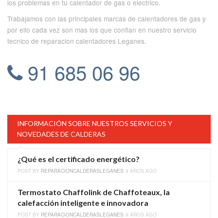
los problemas en tu calentador de gas o electrico.
Trabajamos con las principales marcas de calentadores de gas y
por ello cada vez son mas los que confian en nuestro servicio
tecnico de reparacion calentadores Leganes.
91 685 06 96
INFORMACIÓN SOBRE NUESTROS SERVICIOS Y
NOVEDADES DE CALDERAS
¿Qué es el certificado energético?
POST BY
REPARACIONCALDERASLEGANES
9 AÑOS AGO
Termostato Chaffolink de Chaffoteaux, la
calefacción inteligente e innovadora
POST BY
REPARACIONCALDERASLEGANES
9 AÑOS AGO