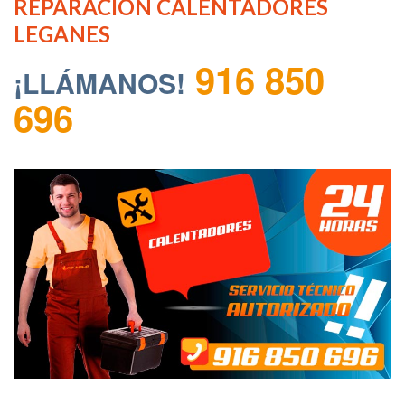
REPARACION CALENTADORES
LEGANES
916 850
¡LLÁMANOS!
696