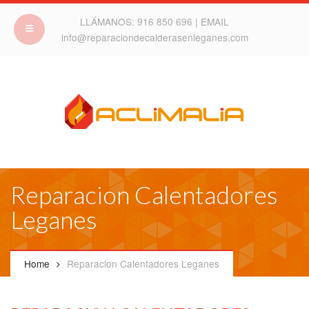
LLÁMANOS:
916 850 696
| EMAIL
info@reparaciondecalderasenleganes.com
Reparacion Calentadores
Leganes
Home
Reparacion Calentadores Leganes